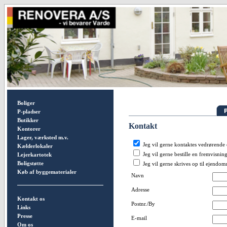
Boliger
P-pladser
Butikker
Kontakt
Kontorer
Lager, værksted m.v.
Jeg vil gerne kontaktes vedrørend
Kælderlokaler
Jeg vil gerne bestille en fremvisnin
Lejerkartotek
Boligstøtte
Jeg vil gerne skrives op til ejendo
Køb af byggematerialer
Navn
Adresse
Kontakt os
Postnr./By
Links
Presse
E-mail
Om os