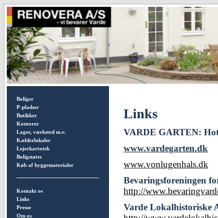
Boliger
P-pladser
Links
Butikker
Kontorer
VARDE GARTEN: Hotel, 
Lager, værksted m.v.
Kælderlokaler
www.vardegarten.dk
Lejerkartotek
Boligstøtte
www.vonlugenhals.dk
Køb af byggematerialer
Bevaringsforeningen fo
http://www.bevaringvard
Kontakt os
Links
Varde Lokalhistoriske 
Presse
http://www.vardelokalhis
Om os