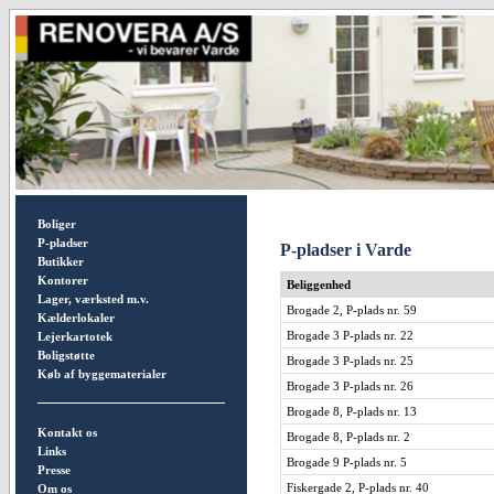
Boliger
P-pladser
P-pladser i Varde
Butikker
Kontorer
Beliggenhed
Lager, værksted m.v.
Brogade 2, P-plads nr. 59
Kælderlokaler
Brogade 3 P-plads nr. 22
Lejerkartotek
Boligstøtte
Brogade 3 P-plads nr. 25
Køb af byggematerialer
Brogade 3 P-plads nr. 26
Brogade 8, P-plads nr. 13
Kontakt os
Brogade 8, P-plads nr. 2
Links
Brogade 9 P-plads nr. 5
Presse
Fiskergade 2, P-plads nr. 40
Om os