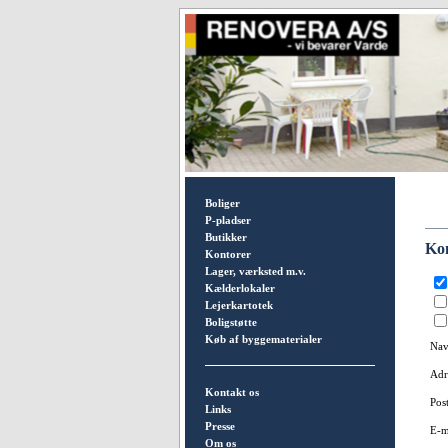
Boliger
P-pladser
Butikker
Ko
Kontorer
Lager, værksted m.v.
Kælderlokaler
Lejerkartotek
Boligstøtte
Køb af byggematerialer
Na
Adr
Kontakt os
Pos
Links
Presse
E-m
Om os