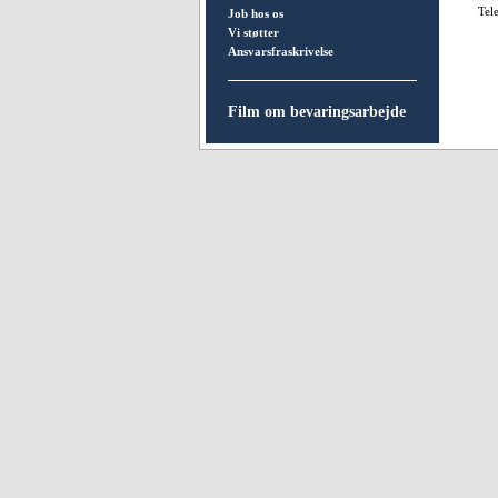
Tel
Job hos os
Vi støtter
Ansvarsfraskrivelse
Film om bevaringsarbejde