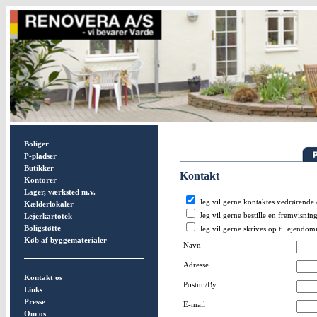
Boliger
P-pladser
Butikker
Kontakt
Kontorer
Lager, værksted m.v.
Jeg vil gerne kontaktes vedrørend
Kælderlokaler
Jeg vil gerne bestille en fremvisnin
Lejerkartotek
Boligstøtte
Jeg vil gerne skrives op til ejendo
Køb af byggematerialer
Navn
Adresse
Kontakt os
Postnr./By
Links
Presse
E-mail
Om os