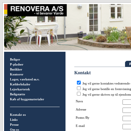
Boliger
P-pladser
Butikker
Kontakt
Kontorer
Lager, værksted m.v.
Jeg vil gerne kontaktes vedrørend
Kælderlokaler
Jeg vil gerne bestille en fremvisnin
Lejerkartotek
Boligstøtte
Jeg vil gerne skrives op til ejendo
Køb af byggematerialer
Navn
Adresse
Kontakt os
Postnr./By
Links
Presse
E-mail
Om os