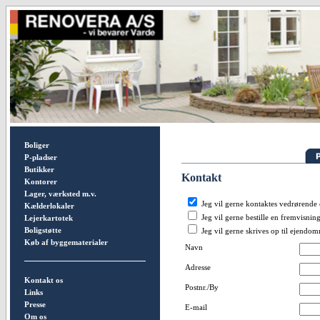
Boliger
P-pladser
Butikker
Kontakt
Kontorer
Lager, værksted m.v.
Jeg vil gerne kontaktes vedrørend
Kælderlokaler
Jeg vil gerne bestille en fremvisnin
Lejerkartotek
Boligstøtte
Jeg vil gerne skrives op til ejendo
Køb af byggematerialer
Navn
Adresse
Kontakt os
Postnr./By
Links
Presse
E-mail
Om os