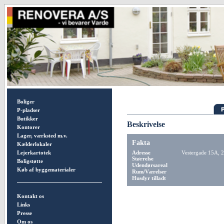
Boliger
P-pladser
Butikker
Beskrivelse
Kontorer
Lager, værksted m.v.
Fakta
Kælderlokaler
Lejerkartotek
Adresse
Vestergade 15A, 2,
Størrelse
Boligstøtte
Udendørsareal
Køb af byggematerialer
Rum/Værelser
Husdyr tilladt
Kontakt os
Links
Presse
Om os