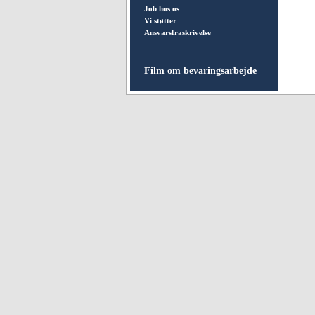
Job hos os
Vi støtter
Ansvarsfraskrivelse
Film om bevaringsarbejde