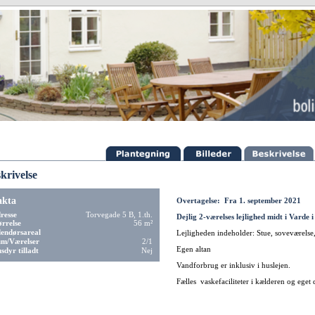
krivelse
akta
Overtagelse: Fra 1. september 2021
resse
Torvegade 5 B, 1.th.
Dejlig 2-værelses lejlighed midt i Varde 
ørrelse
56 m²
endørsareal
Lejligheden indeholder: Stue, soveværels
m/Værelser
2/1
Egen altan
sdyr tilladt
Nej
Vandforbrug er inklusiv i huslejen.
Fælles vaskefaciliteter i kælderen og eget