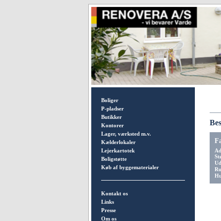
Boliger
P-pladser
Butikker
Bes
Kontorer
Lager, værksted m.v.
F
Kælderlokaler
Lejerkartotek
Ad
St
Boligstøtte
Ud
Køb af byggematerialer
Ru
Hu
Kontakt os
Links
Presse
Om os