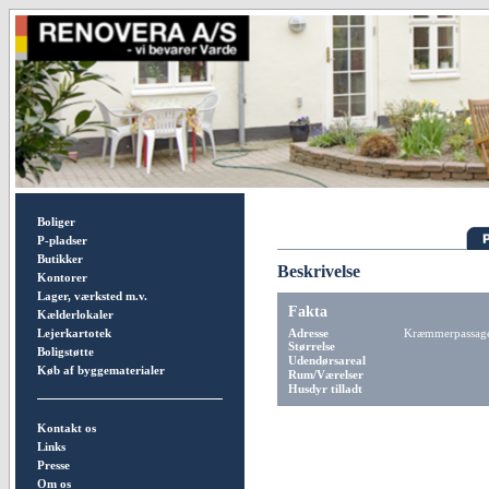
Boliger
P-pladser
Butikker
Beskrivelse
Kontorer
Lager, værksted m.v.
Fakta
Kælderlokaler
Lejerkartotek
Adresse
Kræmmerpassage
Størrelse
Boligstøtte
Udendørsareal
Køb af byggematerialer
Rum/Værelser
Husdyr tilladt
Kontakt os
Links
Presse
Om os