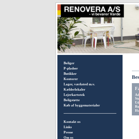
Boliger
P-pladser
Butikker
Bes
Kontorer
Lager, værksted m.v.
F
Kælderlokaler
Lejerkartotek
Ad
St
Boligstøtte
Ud
Køb af byggematerialer
Ru
Hu
Kontakt os
Links
Presse
Om os