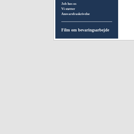
Job hos os
Vi støtter
Ansvarsfraskrivelse
Film om bevaringsarbejde