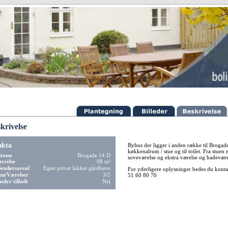
krivelse
akta
Byhus der ligger i anden række til Brogade
køkkenalrum / stue og til toilet. Fra stuen 
resse
Brogade 14 D
soveværelse og ekstra værelse og badeværel
ørrelse
98 m²
endørsareal
Egen privat lukket gårdhave
For yderligere oplysninger bedes du kont
m/Værelser
3/2
51 60 80 70
sdyr tilladt
Nej