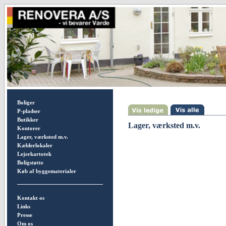
Boliger
P-pladser
Butikker
Lager, værksted m.v.
Kontorer
Lager, værksted m.v.
Kælderlokaler
Lejerkartotek
Boligstøtte
Køb af byggematerialer
Kontakt os
Links
Presse
Om os