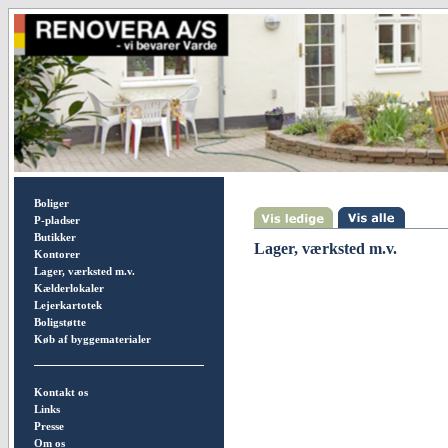
Boliger
P-pladser
Butikker
Lager, værksted m.v.
Kontorer
Lager, værksted m.v.
Kælderlokaler
Lejerkartotek
Boligstøtte
Køb af byggematerialer
Kontakt os
Links
Presse
Om os